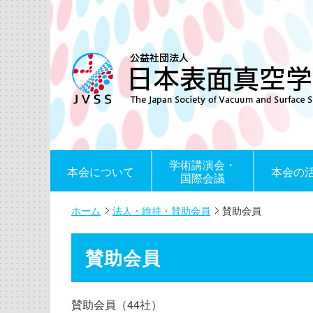
学術講演会・
本会について
本会の
国際会議
ホーム
法人・維持・賛助会員
賛助会員
賛助会員
賛助会員（44社）