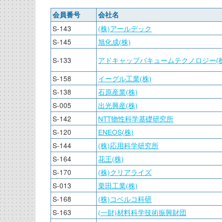
会員番号
会社名
S-143
(株)アールデック
S-145
旭化成(株)
S-133
アドキャップバキュームテクノロジー(株
S-158
イーグル工業(株)
S-138
石原産業(株)
S-005
出光興産(株)
S-142
NTT物性科学基礎研究所
S-120
ENEOS(株)
S-144
(株)応用科学研究所
S-164
花王(株)
S-170
(株)クリアライズ
S-013
栗田工業(株)
S-168
(株)コベルコ科研
S-163
(一財)材料科学技術振興財団