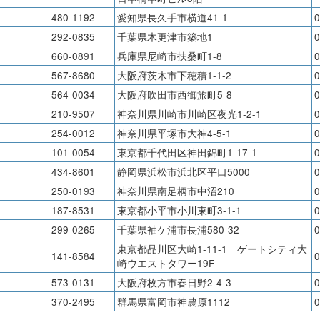
480-1192
愛知県長久手市横道41-1
0
292-0835
千葉県木更津市築地1
0
660-0891
兵庫県尼崎市扶桑町1-8
0
567-8680
大阪府茨木市下穂積1-1-2
0
564-0034
大阪府吹田市西御旅町5-8
0
210-9507
神奈川県川崎市川崎区夜光1-2-1
0
254-0012
神奈川県平塚市大神4-5-1
0
101-0054
東京都千代田区神田錦町1-17-1
0
434-8601
静岡県浜松市浜北区平口5000
0
250-0193
神奈川県南足柄市中沼210
0
187-8531
東京都小平市小川東町3-1-1
0
299-0265
千葉県袖ケ浦市長浦580-32
0
東京都品川区大崎1-11-1 ゲートシティ大
141-8584
0
崎ウエストタワー19F
573-0131
大阪府枚方市春日野2-4-3
0
370-2495
群馬県富岡市神農原1112
0