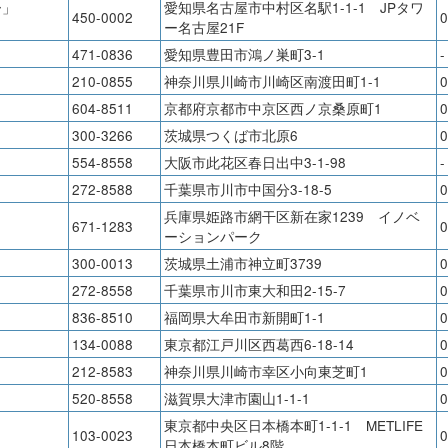
ー」
愛知県名古屋市中村区名駅1-1-1 JPタワ
450-0002
0
ー名古屋21F
471-0836
愛知県豊田市鴻ノ巣町3-1
-
210-0855
神奈川県川崎市川崎区南渡田町1-1
0
604-8511
京都府京都市中京区西ノ京桑原町1
0
300-3266
茨城県つくば市北原6
0
554-8558
大阪市此花区春日出中3-1-98
-
272-8588
千葉県市川市中国分3-18-5
0
兵庫県姫路市網干区新在家1239 イノベ
671-1283
0
ーションパーク
300-0013
茨城県土浦市神立町3739
0
272-8558
千葉県市川市東大和田2-15-7
0
836-8510
福岡県大牟田市新開町1-1
0
134-0088
東京都江戸川区西葛西6-18-14
0
212-8583
神奈川県川崎市幸区小向東芝町1
0
520-8558
滋賀県大津市園山1-1-1
0
東京都中央区日本橋本町1-1-1 METLIFE
103-0023
0
日本橋本町ビル8階