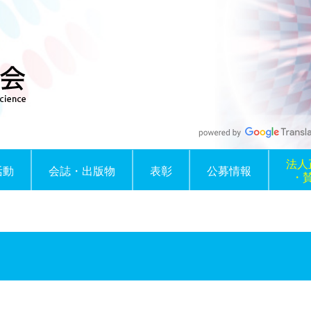
法人
活動
会誌・出版物
表彰
公募情報
・