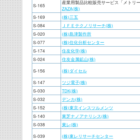
産業用製品比較販売サービス「メトリ
S-165
ZAZA(株)
S-169
(株)三五
S-084
ＪＦＥテクノリサーチ(株)
S-020
(株)島津製作所
S-077
(株)住化分析センター
S-174
住友化学(株)
S-024
住友金属鉱山(株)
S-156
(株)ダイセル
S-147
ツジ電子(株)
S-030
TDK(株)
S-032
デンカ(株)
S-152
(株)東京インスツルメンツ
S-140
東芝ナノアナリシス(株)
S-038
東レ(株)
S-039
(株)東レリサーチセンター