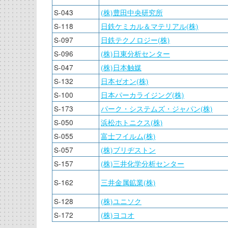
S-043
(株)豊田中央研究所
S-118
日鉄ケミカル＆マテリアル(株)
S-097
日鉄テクノロジー(株)
S-096
(株)日東分析センター
S-047
(株)日本触媒
S-132
日本ゼオン(株)
S-100
日本パーカライジング(株)
S-173
パーク・システムズ・ジャパン(株)
S-050
浜松ホトニクス(株)
S-055
富士フイルム(株)
S-057
(株)ブリヂストン
S-157
(株)三井化学分析センター
S-162
三井金属鉱業(株)
S-128
(株)ユニソク
S-172
(株)ヨコオ