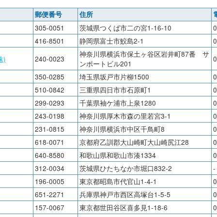
郵便番号
住所
305-0051
茨城県つくば市二の宮1-16-10
0
416-8501
静岡県富士市鮫島2-1
0
神奈川県横浜市保土ヶ谷区岩井町87番 サ
)
240-0023
0
ンポートビル201
350-0285
埼玉県坂戸市片柳1500
0
510-0842
三重県四日市市石原町1
0
299-0293
千葉県袖ケ浦市上泉1280
0
243-0198
神奈川県厚木市森の里若宮3-1
0
231-0815
神奈川県横浜市中区千鳥町8
0
618-0071
京都府乙訓郡大山崎町大山崎尻江28
0
640-8580
和歌山県和歌山市湊1334
0
312-0034
茨城県ひたちなか市堀口832-2
-
196-0005
東京都昭島市代官山1-4-1
0
651-2271
兵庫県神戸市西区高塚台1-5-5
0
157-0067
東京都世田谷区喜多見1-18-6
0