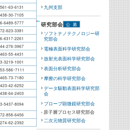
九州支部
561-63-6131
438-30-7105
6-6489-5777
研究部会
公募
72-623-3381
ソフトナノテクノロジー研
6-6317-2261
究部会
44-276-3967
電極表面科学研究部会
463-55-4431
放射光表面科学研究部会
3-3219-1001
表面分析研究部会
53-586ｰ7111
465-73-7180
摩擦の科学研究部会
423-42-6252
データ駆動表面科学研究部
438-64-2403
会
プローブ顕微鏡研究部会
3-5437-8094
› 原子層プロセス研究部会
72-858-6456
二次元物質研究部会
274-62-2392