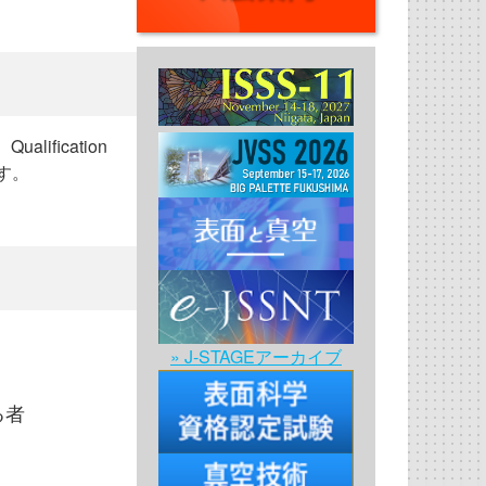
fication
です。
» J-STAGEアーカイブ
る者