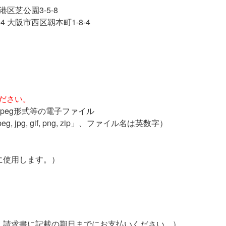
港区芝公園3-5-8
04 大阪市西区靱本町1-8-4
。
ださい。
peg形式等の電子ファイル
g, gif, png, zip」、ファイル名は英数字）
に使用します。）
請求書に記載の期日までにお支払いください。）