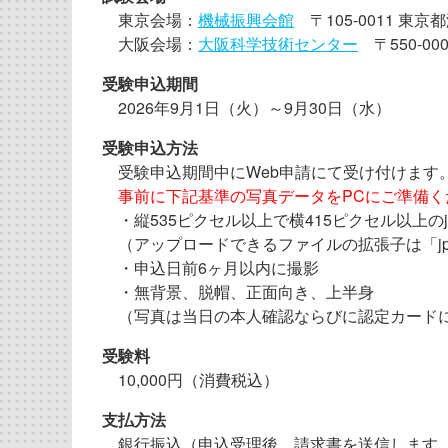
東京会場：
機械振興会館
〒105-0011 東京都
大阪会場：
大阪科学技術センター
〒550-00
受験申込期間
2026年9月1日（火）～9月30日（水）
受験申込方法
受験申込期間中にWeb申請にて受け付けます
事前に下記基準の写真データをPCにご準備く
・縦535ピクセル以上で横415ピクセル以上のj
（アップロードできるファイルの拡張子は「jpeg, jp
・申込日前6ヶ月以内に撮影
・無背景、脱帽、正面向き、上半身
（写真は当日の本人確認ならびに認定カード
受験料
10,000円（消費税込）
支払方法
銀行振込（申込受理後、請求書を送信します。