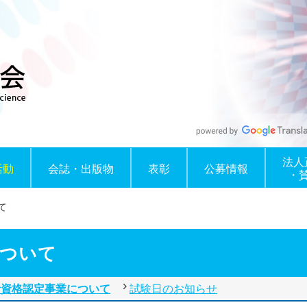
法人
活動
会誌・出版物
表彰
公募情報
・
て
について
者資格認定事業について
試験日のお知らせ