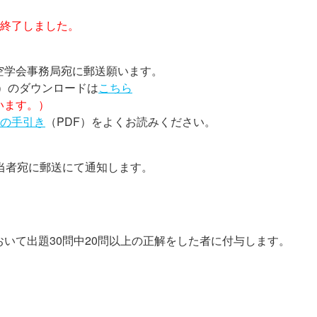
は終了しました。
学会事務局宛に郵送願います。
l）のダウンロードは
こちら
います。）
の手引き
（PDF）をよくお読みください。
当者宛に郵送にて通知します。
いて出題30問中20問以上の正解をした者に付与します。