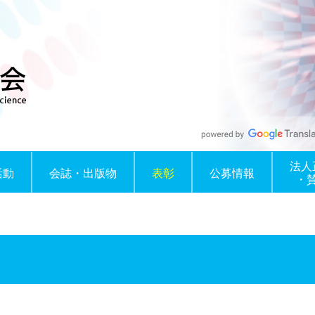
法人
活動
会誌・出版物
表彰
公募情報
・