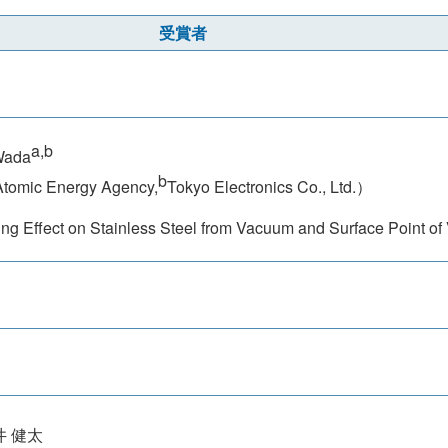
受賞者
a,b
Wada
b
Atomic Energy Agency,
Tokyo Electronics Co., Ltd.）
ng Effect on Stainless Steel from Vacuum and Surface Point o
井 健太