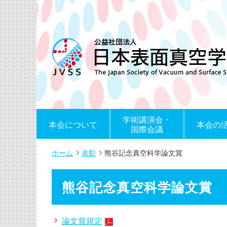
学術講演会・
本会について
本会の
国際会議
ホーム
表彰
熊谷記念真空科学論文賞
熊谷記念真空科学論文賞
論文賞規定