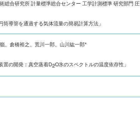
術総合研究所 計量標準総合センター 工学計測標準 研究部門 
円筒導管を通過する気体流量の簡易計算方法」
 嶺、倉橋裕之、荒川一郎、山川紘一郎*
装置の開発：真空蒸着D
O氷のスペクトルの温度依存性」
2