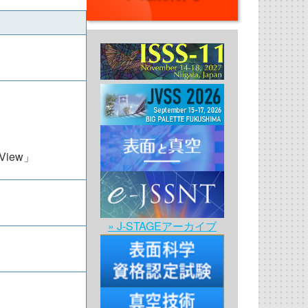
f View」
» J-STAGEアーカイブ