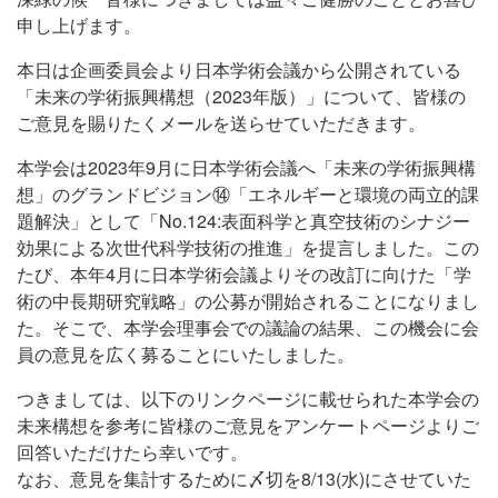
申し上げます。
本日は企画委員会より日本学術会議から公開されている
「未来の学術振興構想（2023年版）」について、皆様の
ご意見を賜りたくメールを送らせていただきます。
本学会は2023年9月に日本学術会議へ「未来の学術振興構
想」のグランドビジョン⑭「エネルギーと環境の両立的課
題解決」として「No.124:表面科学と真空技術のシナジー
効果による次世代科学技術の推進」を提言しました。この
たび、本年4月に日本学術会議よりその改訂に向けた「学
術の中長期研究戦略」の公募が開始されることになりまし
た。そこで、本学会理事会での議論の結果、この機会に会
員の意見を広く募ることにいたしました。
つきましては、以下のリンクページに載せられた本学会の
未来構想を参考に皆様のご意見をアンケートページよりご
回答いただけたら幸いです。
なお、意見を集計するために〆切を8/13(水)にさせていた