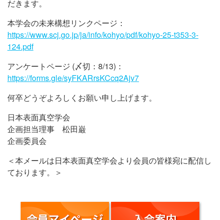
だきます。
本学会の未来構想リンクページ：
https://www.scj.go.jp/ja/info/kohyo/pdf/kohyo-25-t353-3-
124.pdf
アンケートページ (〆切：8/13)：
https://forms.gle/syFKARrsKCcq2Ajv7
何卒どうぞよろしくお願い申し上げます。
日本表面真空学会
企画担当理事 松田巌
企画委員会
＜本メールは日本表面真空学会より会員の皆様宛に配信し
ております。＞