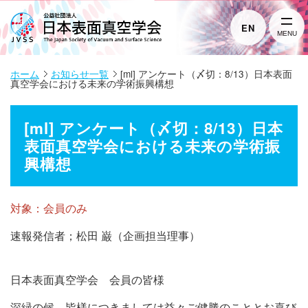
EN
MENU
ホーム
お知らせ一覧
[ml] アンケート（〆切：8/13）日本表面
真空学会における未来の学術振興構想
[ml] アンケート（〆切：8/13）日本
表面真空学会における未来の学術振
興構想
対象：会員のみ
速報発信者；松田 巌（企画担当理事）
日本表面真空学会 会員の皆様
深緑の候 皆様につきましては益々ご健勝のこととお喜び