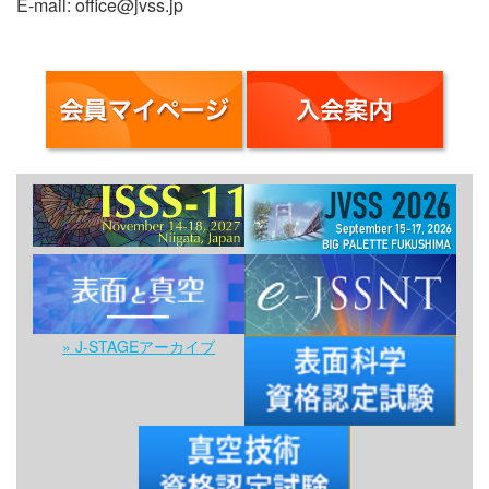
E-mail: office@jvss.jp
» J-STAGEアーカイブ