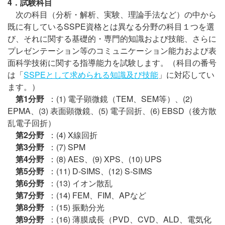
4．試験科目
次の科目（分析・解析、実験、理論手法など）の中から
既に有しているSSPE資格とは異なる分野の科目１つを選
び、それに関する基礎的・専門的知識および技能、さらに
プレゼンテーション等のコミュニケーション能力および表
面科学技術に関する指導能力を試験します。（科目の番号
は「
SSPEとして求められる知識及び技能
」に対応してい
ます。）
第1分野
：(1) 電子顕微鏡（TEM、SEM等）、(2)
EPMA、(3) 表面顕微鏡、(5) 電子回折、(6) EBSD（後方散
乱電子回折）
第2分野
：(4) X線回折
第3分野
：(7) SPM
第4分野
：(8) AES、(9) XPS、(10) UPS
第5分野
：(11) D-SIMS、(12) S-SIMS
第6分野
：(13) イオン散乱
第7分野
：(14) FEM、FIM、APなど
第8分野
：(15) 振動分光
第9分野
：(16) 薄膜成長（PVD、CVD、ALD、電気化