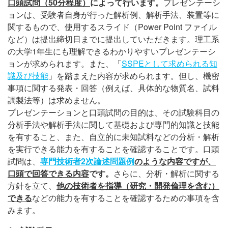
口頭試問（50分程度）
によって行います。
プレゼンテーシ
ョンは、受験者自身が行った解析例、解析手法、装置等に
関するもので、使用するスライド（Power Point ファイル
など）は提出締切日までに提出していただきます。理工系
の大学1年生にも理解できるわかりやすいプレゼンテーシ
ョンが求められます。また、「
SSPEとして求められる知
識及び技能
」を踏まえた内容が求められます。但し、機密
事項に関する発表・回答（例えば、具体的な物質名、試料
調製法等）は求めません。
プレゼンテーションと口頭試問の目的は、その試験科目の
分析手法や解析手法に関して基礎および専門的知識と技能
を有すること、また、自立的に未知試料などの分析・解析
を実行できる能力を有することを確認することです。口頭
試問は、
専門技術者2次論述問題例
のような内容ですが、
口頭で回答できる内容
です。
さらに、分析・解析に関する
方針を立て、
他の技術者を指導（研究・開発倫理を含む）
できる
などの能力を有することを確認するための事項を含
みます。